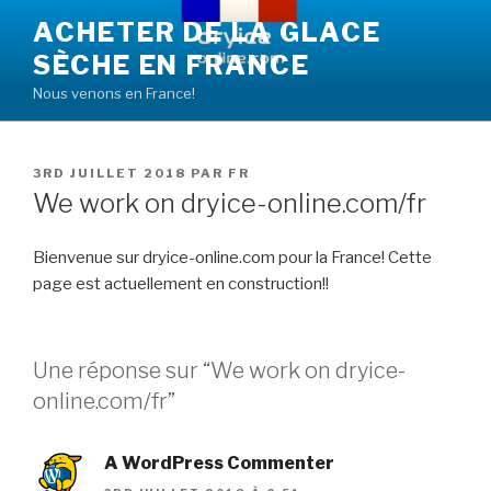
Aller
ACHETER DE LA GLACE
au
SÈCHE EN FRANCE
contenu
principal
Nous venons en France!
PUBLIÉ
3RD JUILLET 2018
PAR
FR
LE
We work on dryice-online.com/fr
Bienvenue sur dryice-online.com pour la France! Cette
page est actuellement en construction!!
Une réponse sur “We work on dryice-
online.com/fr”
A WordPress Commenter